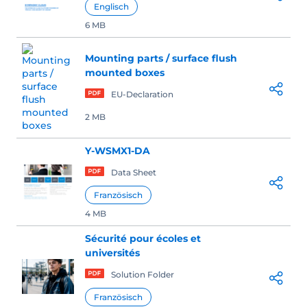
Englisch
6 MB
Mounting parts / surface flush
mounted boxes
EU-Declaration
2 MB
Y-WSMX1-DA
Data Sheet
Französisch
4 MB
Sécurité pour écoles et
universités
Solution Folder
Französisch