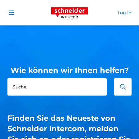
Schneider Intercom
Log In
Open menu
Wie können wir Ihnen helfen?
Finden Sie das Neueste von
Schneider Intercom, melden