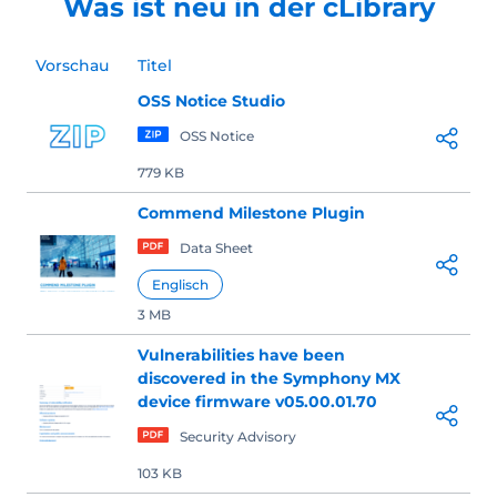
Was ist neu in der cLibrary
Vorschau
Titel
OSS Notice Studio
OSS Notice
779 KB
Commend Milestone Plugin
Data Sheet
Englisch
3 MB
Vulnerabilities have been
discovered in the Symphony MX
device firmware v05.00.01.70
Security Advisory
103 KB